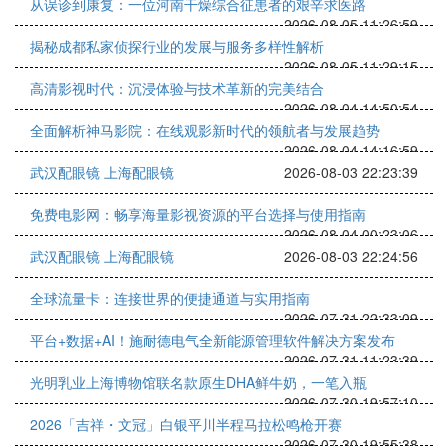
从误诊到康复：一位河南干燥综合征患者的艰辛求医路
2026-08-05 11:26:59
揭秘成都私家侦探行业的发展与服务多样性解析
2026-08-05 11:29:15
高清影视时代：沉浸体验与技术革新的完美结合
2026-08-04 14:50:54
全面解析神马影院：在线观影新时代的领航者与发展趋势
2026-08-04 14:16:59
武汉配眼镜 上海配眼镜
2026-08-03 22:23:39
免费电影网：畅享海量影视资源的平台选择与使用指南
2026-08-04 00:23:06
武汉配眼镜 上海配眼镜
2026-08-03 22:24:56
全球流量卡：连接世界的便捷通道与实用指南
2026-07-31 22:33:09
平台+数据+AI！施耐德电气全新能源管理软件解决方案发布
2026-07-31 11:23:39
光明乳业上海博物馆联名款原生DHA鲜牛奶，一笔入瓶
2026-07-30 19:57:10
2026「吉祥・文冠」白银平川半程马拉松鸣枪开赛
2026-07-30 19:55:38