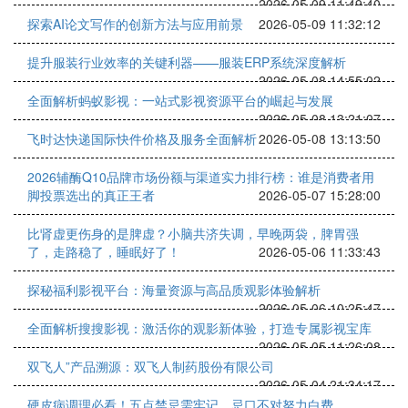
2026-05-09 11:49:40
探索AI论文写作的创新方法与应用前景
2026-05-09 11:32:12
提升服装行业效率的关键利器——服装ERP系统深度解析
2026-05-08 14:55:02
全面解析蚂蚁影视：一站式影视资源平台的崛起与发展
2026-05-08 13:21:07
飞时达快递国际快件价格及服务全面解析
2026-05-08 13:13:50
2026辅酶Q10品牌市场份额与渠道实力排行榜：谁是消费者用
脚投票选出的真正王者
2026-05-07 15:28:00
比肾虚更伤身的是脾虚？小脑共济失调，早晚两袋，脾胃强
了，走路稳了，睡眠好了！
2026-05-06 11:33:43
探秘福利影视平台：海量资源与高品质观影体验解析
2026-05-06 10:25:47
全面解析搜搜影视：激活你的观影新体验，打造专属影视宝库
2026-05-05 11:26:08
双飞人”产品溯源：双飞人制药股份有限公司
2026-05-04 21:34:17
硬皮病调理必看！五点禁忌需牢记，忌口不对努力白费